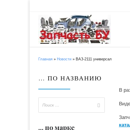
Skip to content
Главная
»
Новости
»
ВАЗ-2111 универсал
… ПО НАЗВАНИЮ
В ра
Виде
Запч
ката
... по марке