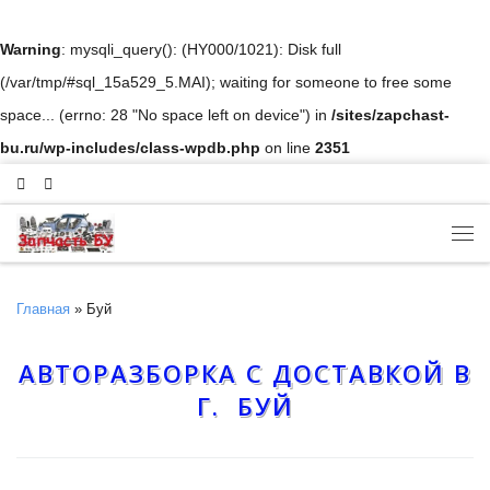
Skip to content
Warning
: mysqli_query(): (HY000/1021): Disk full
(/var/tmp/#sql_15a529_5.MAI); waiting for someone to free some
space... (errno: 28 "No space left on device") in
/sites/zapchast-
bu.ru/wp-includes/class-wpdb.php
on line
2351
Ме
Главная
»
Буй
АВТОРАЗБОРКА С ДОСТАВКОЙ В
Г. БУЙ