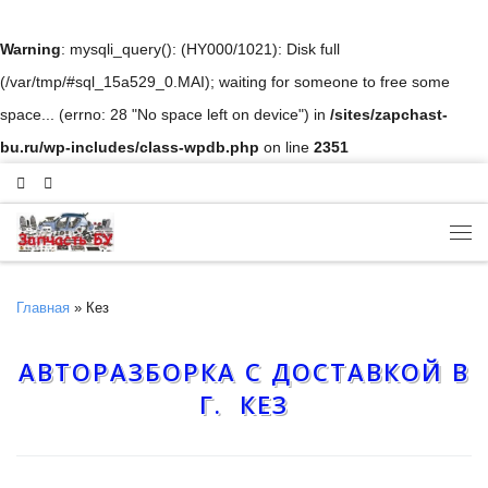
Skip to content
Warning
: mysqli_query(): (HY000/1021): Disk full
(/var/tmp/#sql_15a529_0.MAI); waiting for someone to free some
space... (errno: 28 "No space left on device") in
/sites/zapchast-
bu.ru/wp-includes/class-wpdb.php
on line
2351
Ме
Главная
»
Кез
АВТОРАЗБОРКА С ДОСТАВКОЙ В
Г. КЕЗ